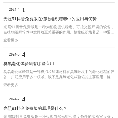
拟设备，在评估产品质量稳定性方面发挥着作用。一、基本原理与功
能热空气老化试验箱是一种能够模拟高温环境的测试设备，通过控制
1
2024-4
箱内的温度和湿度，模拟产品在不同环境下的使用情况。设备内部的
光照91抖音免费版在植物组织培养中的应用与优势
加热元件产生高温，使被测产品在这样的环境中经受长时间的考
验。...
光照91抖音免费版是一种为植物提供稳定、可控光照环境的设备，
在植物组织培养中发挥着至关重要的作用。植物组织培养是一种通过
无菌操作，在人工控制的环境条件下，利用植物细胞的全能性使离体
查看更多
组织或细胞再生成为完整植株的技术。而光照91抖音免费版，正是
为这一技术提供了理想的光照条件。在植物组织培养过程中，光照是
影响植物生长和发育的关键因素之一。光照91抖音免费版通过精确
4
2024-3
控制光照强度、光照时间和光谱分布，为植物组织提供最佳的光照环
臭氧老化试验箱有哪些应用
境。这种环境能够刺激植物细胞的分裂和分化，促进愈伤组织的形成
和植株的再生。光照91抖音免费版...
臭氧老化试验箱是一种模拟和加速材料在臭氧环境中的老化过程的设
备，广泛应用于多个领域。以下是臭氧老化试验箱的主要应用：橡胶
工业：用于测试橡胶制品，如轮胎、密封件、胶管、传送带等，在臭
查看更多
氧环境中的耐老化性能，评估其抗臭氧龟裂性能、断裂强度、伸长率
等指标。塑料工业：用于测试塑料制品，特别是那些暴露在户外或有
臭氧存在的环境中的塑料，以评估其在这些条件下的使用寿命和耐久
4
2024-2
性。涂料行业：用于评估涂层材料，如油漆、涂料、涂层膜等，在恶
光照91抖音免费版的原理是什么？
劣环境下的耐候性、抗老化性能，以及颜色、光泽等外观特性。电
子...
光照91抖音免费版是一种模拟自然光照和温度条件的实验室设备，