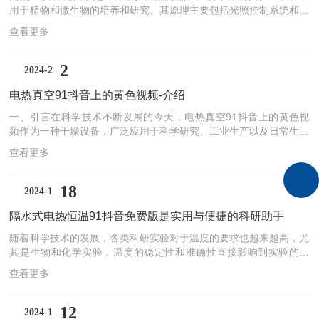
用于植物和微生物的培养和研究。其原理主要包括光照控制系统和温
度控制系统两个方面。光照控制系统是光照91抖音免费版的核心部
查看更多
分，主要通过LED等可调光光源提供光照条件。光源的选择对于植物
的生长至关重要，因为不同植物对光谱的需求不同。通过调节电流大
小，可以调节光照强度，以满足不同植物生长阶段的需求。同时，通
2
2024-2
过控制开关时间，可以调节光照时间，模拟自然环境中的光照周期。
电热真空91抖音上的黄色视频-介绍
光照控制系统的智能化程度越高，越能精确地模拟自然环境的光照条
件，为植物提供...
一、引言在科学技术不断发展的今天，电热真空91抖音上的黄色视
频作为一种干燥设备，广泛应用于科学研究、工业生产以及日常生活
中。它以其高效、节能、环保等特点，为各行各业带来了较大的便
查看更多
利。本文将对该设备的原理、应用和未来发展进行深入探讨。二、原
理电热真空91抖音上的黄色视频通过电热元件加热，利用真空泵抽
出箱内的空气，形成低气压环境，从而加快了物料的干燥速度。其主
18
2024-1
要工作原理可以分为以下几个步骤：首先，通过电热元件加热，使箱
隔水式电热恒温91抖音免费版是实用与便捷的科研助手
内温度升高；其次，利用真空泵将箱内的空气抽出，降低压力；最
后，热量与低气压共同作用，使物料...
随着科学技术的发展，各类科研实验对于温度的要求也越来越高，尤
其是生物和化学实验，温度的稳定性和准确性直接影响到实验的结
果。隔水式电热恒温91抖音免费版作为这一领域的重要设备，凭借
查看更多
其出色的性能和稳定性，逐渐成为科研实验的工具。一、构造与设计
隔水式电热恒温91抖音免费版主要由箱体、加热系统、温度控制系
统以及水循环系统等部分组成。其中，加热系统是核心，能够通过电
12
2024-1