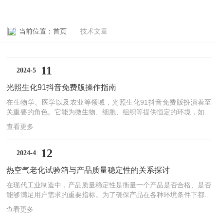
当前位置：
首页
技术文章
11
2024-5
光照生化91抖音免费版操作指南
在生物学、医学以及农业等领域，光照生化91抖音免费版扮演着至
关重要的角色。它能为微生物、细胞、组织等提供恒定的环境，如温
度、湿度以及光照条件，从而确保其正常生长和繁殖。然而，对于许
查看更多
多初学者来说，如何正确使用和维护91抖音免费版却是一个不小的
挑战。本文旨在为您提供一份详尽的操作指南，帮助您轻松掌握使用
技巧，确保实验结果的准确性和可靠性。一、基本构造与功能光照生
12
2024-4
化91抖音免费版通常由箱体、控制系统、照明系统和观察窗等部分
热空气老化试验箱与产品质量稳定性的关系探讨
组成。箱体内部设有多层培养架，可满足不同实验需求。控制系统负
责维持箱体内的温度、湿度...
在现代工业制造中，产品质量稳定性是衡量一个产品是否合格、是否
能够满足用户需求的重要指标。为了确保产品在各种环境条件下都能
保持其原有的性能和质量，各种测试设备和方法被广泛应用于产品的
查看更多
研发和生产过程中。其中，热空气老化试验箱作为一种重要的环境模