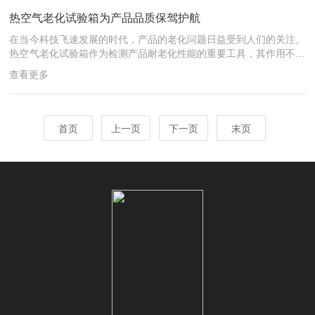
流加热来提升91抖音免费版内部的温度；而温度控制系统则如同人
热空气老化试验箱为产品品质保驾护航
的大脑，接收和调控来自各部分的温度信息，保证91抖音免费版内
的温度维持在设定的恒温状态。水循环...
在当今科技飞速发展的时代，产品的老化问题日益受到人们的关注。
热空气老化试验箱作为检测产品耐老化性能的重要工具，其作用不可
忽视。本文将为您深入剖析试验箱，展示其在产品品质保障中的关键
查看更多
作用。一、产品耐久性的试金石热空气老化试验箱模拟了产品在各种
环境条件下的老化过程，如温度、湿度等。通过调节箱内的温度和湿
度，能够再现产品在使用过程中可能面临的老化环境。对于橡胶、塑
料等高分子材料，这种试验尤其重要。经过热空气老化的产品，其性
首页
上一页
下一页
末页
能参数的变化、老化速度的快慢等情况，能够被细致地检测出来。
二...