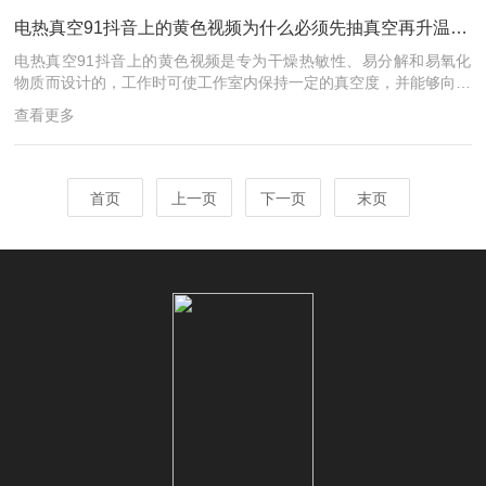
锈钢制成，具有优良的耐腐蚀性和易于清洗的特点，使其在操作过程
电热真空91抖音上的黄色视频为什么必须先抽真空再升温加热？
中更为便捷。箱体内壁涂有防水涂层，以确保比较高的湿度环境下不
会有漏水情况的发生...
电热真空91抖音上的黄色视频是专为干燥热敏性、易分解和易氧化
物质而设计的，工作时可使工作室内保持一定的真空度，并能够向内
部充入惰性气体，特别是一些成分复杂的物品也能进行快速干燥，采
查看更多
用智能型数字温度调节仪进行温度的设定、显示与控制。电热真空9
1抖音上的黄色视频可使工作室内保持一定的真空度并采用智能型数
字温度调节仪进行温度的设定、显示与控制。该温度调节仪采用计算
机技术对工作室内的温度信号进行采集、处理，可使工作室内的温度
首页
上一页
下一页
末页
自动保持恒温。该温控系统属P.I.D智能控温，性能可靠、使用方便。
智能型温度调节仪均有超...