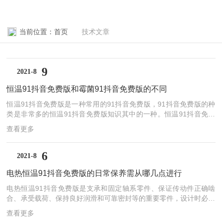
当前位置：
首页
技术文章
9
2021-8
恒温91抖音免费版和霉菌91抖音免费版的不同
恒温91抖音免费版是一种常用的91抖音免费版，91抖音免费版的种
类是非常多的恒温91抖音免费版知识其中的一种。恒温91抖音免费
版与其他的91抖音免费版相比是有很多的不同之处的。恒温91抖音
查看更多
免费版：分隔水式电热恒温91抖音免费版和电热恒温91抖音免费版
两种，隔水式电热恒温91抖音免费版：水套遇断电时仍能较好地恒
温，采用微电脑智能控温仪和双金属片调节器两种控温方式。温控范
6
2021-8
围：室温5℃-60℃，只能把温度稳定在室温以上，不带制冷。而霉菌
电热恒温91抖音免费版的日常保养需从哪几点进行
91抖音免费版，由于霉菌适宜的生长温度是22～28℃，所以霉菌91
抖音免费版要有双制式冷热控温，当夏天室温高于30℃，为了保证
电热恒温91抖音免费版是支承和固定轴系零件、保证传动件正确啮
霉菌适宜生长，就...
合、承受载荷、保持良好润滑和可靠密封等的重要零件，设计时必须
全面考虑。结构形式有整体式和剖分式两种。大多数采用剖分式，即
查看更多
剖分面与传动件轴线平面重合，此种结构装配和加工方便简单。电热