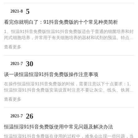
恒温91抖音免费版是适用于医疗卫生、医药工业、生物化学和农业
科学等科研和工业生产部门做细菌培养、发酵及恒温试验用的一种恒
5
2021-8
温91抖音免费版。电热恒温91抖音免费版的日常保养需从以下几点
看完你就明白了：91抖音免费版的十个常见种类简析
进行：1.应定期检查温度调节器之触点是否发毛或不平，如有，可用
细纱布将触头砂平后，再使用，...
1、恒温91抖音免费版恒温91抖音免费版适合于普通的细菌培养和封
闭式细胞培养，并常用于有关细胞培养的器材和试剂的预温。特点：
有单独加热控制，也有双制式冷热控温。恒温91抖音免费版分为：
查看更多
隔水式恒温91抖音免费版和电热恒温91抖音免费版。隔水式电热恒
温91抖音免费版：加热管通过对夹层内的水进行加热，利用水的对
流形成四面加热，有效的保证加热均匀性。水套遇断电时仍能较好地
30
2021-7
恒温，采用微电脑智能控温仪和双金属片调节器两种控温方式。温控
谈一谈恒温恒湿91抖音免费版操作注意事项
范围：室温+5℃-60℃，只能把温度稳定在室温以上，不带制冷。电
热恒温91抖音免费版：采用电加热的方式，外壳采...
在操作恒温恒湿91抖音免费版的时候，需要注意以下十点要求：1、
恒温恒湿91抖音免费版安装设置时注意不要让灰尘、线头、铁屑或
其他东西进入，否则会发生错误动作或故障。2、定期检查恒温恒湿
查看更多
91抖音免费版端子螺丝和固定架，请不要在松动的情况下使用。3、
恒温恒湿91抖音免费版运转期间，电源入力端子盖必须安装在端子
板上以防触电。4、恒温恒湿91抖音免费版内部零件有一定的寿命期
26
2021-7
限，为持续安全地使用本仪表，请定期进行保养和维护。报废本产品
恒温恒湿91抖音免费版使用中常见问题及解决办法
时，请依工业垃圾处理。5、91抖音免费版壳注意要接地。6、91抖
音免费版要搁置正在阴凉、干燥、通风优良、远离热...
恒温恒湿91抖音免费版在使用的过程中，难免会出现一些问题，当