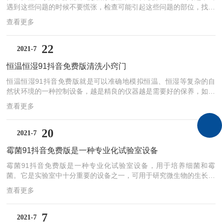
遇到这些问题的时候不要慌张，检查可能引起这些问题的部位，找到
根源，针对性地解决处理这个问题。比较常见的问题有：*不制冷、
查看更多
制冷不良、噪音大，这三个问题的自我检修方式如下：一、数显恒温
恒湿91抖音免费版*不制冷：(1)电源插座是否有电；(2)是否停电；
(3)保险丝和断路器是否断开；(4)找专业维修人员解决。二、数显恒
22
2021-7
温恒湿91抖音免费版制冷不良：(1)温控器档位是否调的太高；(2)是
恒温恒湿91抖音免费版清洗小窍门
否存放过多或放入了过热物质；(3)频繁开门或门封不严；(4)日...
恒温恒湿91抖音免费版就是可以准确地模拟恒温、恒湿等复杂的自
然状环境的一种控制设备，越是精良的仪器越是需要好的保养，如果
操作不当就容易对机器造成大的伤害，所以接下来给大家讲一讲恒温
查看更多
恒湿箱的清洁问题。1.箱体外部用清水洗即可，每年需清洗一次以
上，按实际情况看是否清洗。2.配电室内、冷凝器散热网片上容易沉
积灰尘，每年至少保洁一次以上，利用吸尘器吸除室内尘土就好。3.
20
2021-7
箱体内部的杂质清洗，需要使用专业的清洗剂对箱体进行清洁，然后
霉菌91抖音免费版是一种专业化试验室设备
再进行烘干。4.恒温恒湿箱加湿器内的储水应每月更换一次，保证水
质...
霉菌91抖音免费版是一种专业化试验室设备，用于培养细菌和霉
菌。它是实验室中十分重要的设备之一，可用于研究微生物的生长、
代谢、生化和分子遗传学，以及研究细菌和霉菌的生长特性和细胞
查看更多
学。霉菌91抖音免费版通常由一个密封的箱体、一个网络式底座、
一个加湿装置、一个通风装置和温度控制装置等组成。其主要功能是
为培养和保存霉菌和细菌提供适宜的生长环境。1.箱体箱体通常由不
7
2021-7