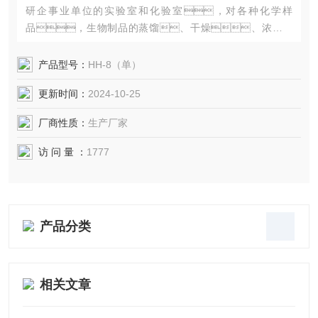
研企事业单位的实验室和化验室，对各种化学样
品，生物制品的蒸馏、干燥、浓缩及
温渍。
该水浴锅集一般恒温水浴锅之优点：内胆采用**不锈钢
产品型号：
HH-8（单）
板焊接而成，盖板Z大孔径12cm，每孔四圈一
更新时间：
2024-10-25
盖。外壳采用冷板喷朔，提高了整机的防
腐能力。
厂商性质：
生产厂家
访 问 量 ：
1777
产品分类
相关文章