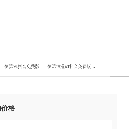
恒温91抖音免费版
恒温恒湿91抖音免费版
LHS-250（
的价格