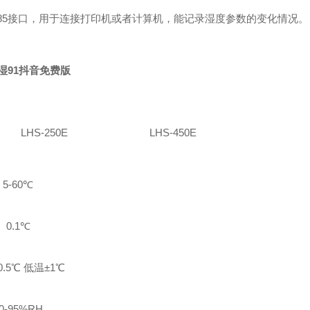
485接口，用于连接打印机或者计算机，能记录湿度参数的变化情况
湿91抖音免费版
LHS-250
E
LHS-450E
5-6
0℃
0.
1℃
.5
℃ 低温±1℃
0-95%RH