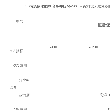
4.
恒温恒湿91抖音免费版
的价格
可配打印机或RS
型号
恒温恒
LHS-80
E
LHS-150
E
技术指标
控温范围
分辨率
温度
波动度
高温±0
控湿范围
5