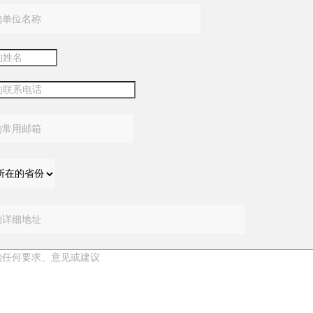
：
：
：
：
：