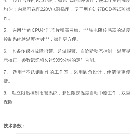
4、
设计合理的风道结构，微风气流循环设计，使工作室内温度
均匀；内胆可选配
220V
电源插座，便于用户进行
BOD
等试验操
作。
5、
选用***的
CPU
处理芯片和高灵敏、***铂电阻传感器的温度
控制系统使温度控制***，操作更方便。
6、
具备传感器故障报警、超温报警、自诊断动态控制、温度显
示校正、参数记忆和长达
9999
分钟的定时功能。
7、
选用**不锈钢制作的工作室，采用圆角设计，使清洁更便
捷。
8、
独立限温控制报警系统，超过限定温度自动中断工作，双重
保险。
技术参数：