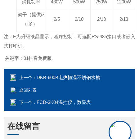
消耗功率
430W
500W
750W
1200W
架子（提供
/
z
2/5
2/10
2/13
2/13
ui多）
注：E为升级液晶显示，程序控制，可选配RS-485接口或者嵌入
式打印机。
关键字：91抖音免费版、
DKB-600B电热恒温不锈钢水槽
上一个：
返回列表
FCD-3K04温控仪，数显表
下一个：
在线留言