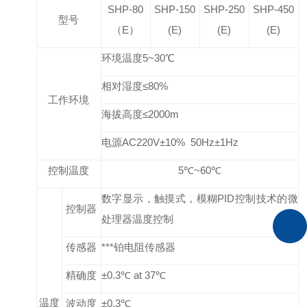
SHP-80
SHP-150
SHP-250
SHP-450
型号
（E）
(E)
(E)
(E)
环境温度
5~3
0
℃
相对湿度≤
80
%
工作环境
海拔高度≤
2000m
电源
AC220
V
±10% 50Hz±1Hz
控制温度
5
℃
~60
℃
数字显示，触摸式，模糊
PID
控制技术的微
控制器
处理器温度控制
传感器
***铂电阻传感器
精确度
±0.3℃ at 37℃
温度
波动度
±0.3℃